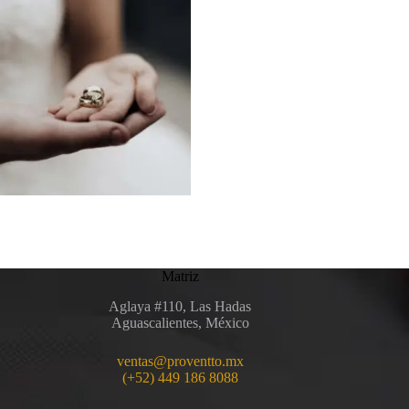
Matriz
Aglaya #110, Las Hadas
Aguascalientes, México
ventas@proventto.mx
(+52) 449 186 8088